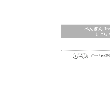
ぺんぎん Ins
しばら
グーペ
(c) 20